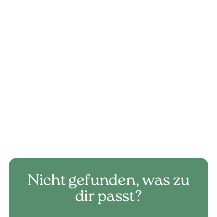
Sebastian
Stocker
sebastian.stocker@valgroup.ch
+41 79 334 29 02
DE, EN
Jetzt Anfrage senden
Nicht gefunden, was zu
dir passt?