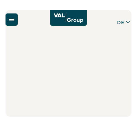
DE
Zurück
65
,