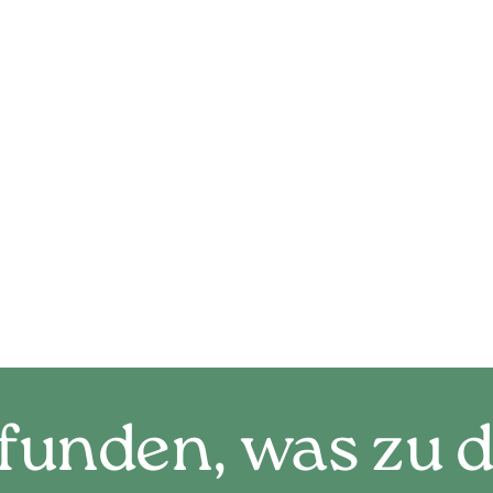
dividuell. Seien Sie Teil der Weiterentwicklung
d lassen Sie Ihre Vision Wirklichkeit werden.
Sie uns jetzt für weitere Informationen und einen
termin vor Ort. Wir freuen uns auf Sie.
funden, was zu d