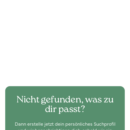
Hannes
Cina
hannes.cina@valgroup.ch
+41 79 155 14 84
DE, FR, EN
Jetzt Anfrage senden
Nicht gefunden, was zu
dir passt?
Dann erstelle jetzt dein persönliches Suchprofil