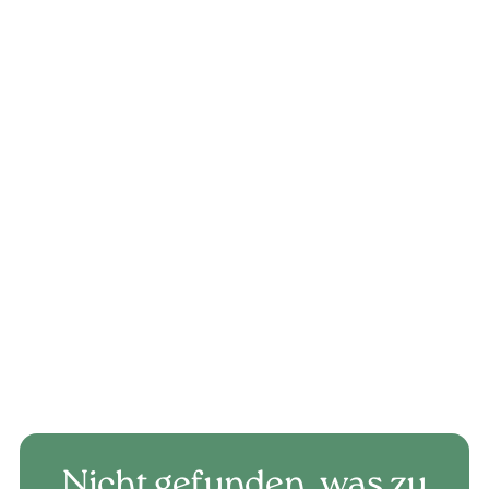
Mika
Laukel
mika.laukel@valgroup.ch
+41 79 367 41 56
DE, FR, EN
Jetzt Anfrage senden
Nicht gefunden, was zu